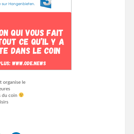
t organise le
heures
s du coin
isirs