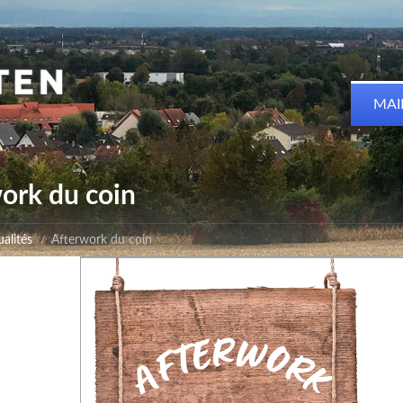
MAI
ork du coin
alités
Afterwork du coin