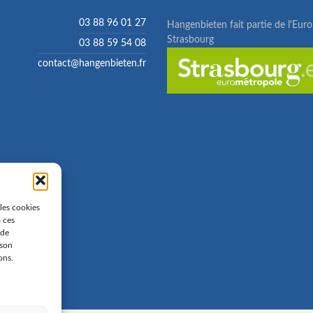
03 88 96 01 27
Hangenbieten fait partie de l'Eur
Strasbourg
03 88 59 54 08
contact@hangenbieten.fr
 les cookies
à ces
 de
 son
ons.