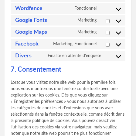
to
Wordfence
Fonctionnel
Consent
service
to
wordpress
Google Fonts
Marketing
Consent
service
to
wordfence
Google Maps
Marketing
Consent
service
to
google-
Facebook
Marketing, Fonctionnel
Consent
service
fonts
to
google-
Divers
Finalité en attente d’enquête
Consent
service
maps
to
facebook
7. Consentement
service
divers
Lorsque vous visitez notre site web pour la première fois,
nous vous montrerons une fenêtre contextuelle avec une
explication sur les cookies. Dès que vous cliquez sur
« Enregistrer les préférences » vous nous autorisez à utiliser
les catégories de cookies et d’extensions que vous avez
sélectionnés dans la fenêtre contextuelle, comme décrit dans
la présente politique de cookies. Vous pouvez désactiver
l’utilisation des cookies via votre navigateur, mais veuillez
noter que notre site web pourrait ne plus fonctionner