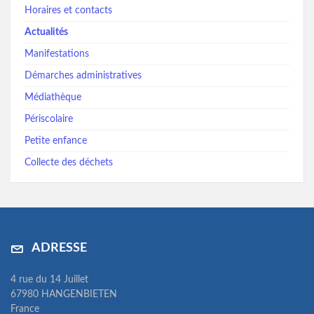
Horaires et contacts
Actualités
Manifestations
Démarches administratives
Médiathèque
Périscolaire
Petite enfance
Collecte des déchets
ADRESSE
4 rue du 14 Juillet
67980 HANGENBIETEN
France