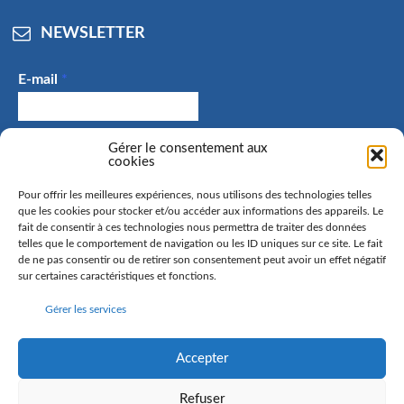
NEWSLETTER
E-mail
*
J'accepte de recevoir des e-mails et confirme avoir
Gérer le consentement aux
cookies
pris connaissance de la politique de confidentialité.
Pour offrir les meilleures expériences, nous utilisons des technologies telles
que les cookies pour stocker et/ou accéder aux informations des appareils. Le
fait de consentir à ces technologies nous permettra de traiter des données
telles que le comportement de navigation ou les ID uniques sur ce site. Le fait
La commune de Hangenbieten collecte votre adresse mail
de ne pas consentir ou de retirer son consentement peut avoir un effet négatif
afin de vous envoyer notre lettre d’information. Vous
sur certaines caractéristiques et fonctions.
pourrez à tout moment retirer votre consentement. Pour
Gérer les services
en savoir plus sur la gestion de vos données personnelles
et pour exercer vos droits, rendez-vous sur la page
politique de confidentialité
Accepter
Refuser