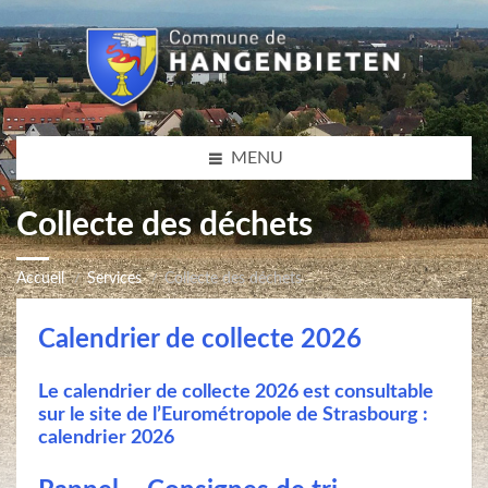
MENU
Collecte des déchets
Accueil
Services
Collecte des déchets
Calendrier de collecte 2026
Le calendrier de collecte 2026 est consultable
sur le site de l’Eurométropole de Strasbourg :
calendrier 2026