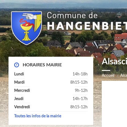
Alsasci
HORAIRES MAIRIE
Lundi
14h-18h
Accueil
Alsa
Mardi
8h15-12h
Mercredi
9h-12h
Jeudi
14h-17h
Vendredi
8h15-12h
Toutes les infos de la mairie