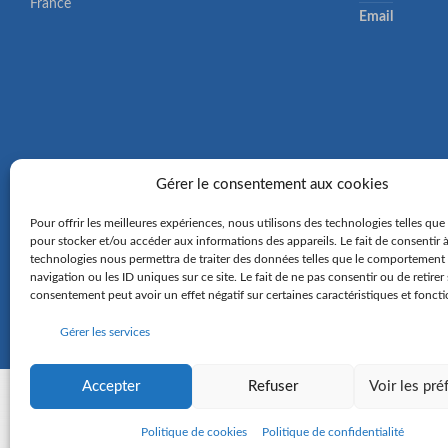
France
Email
Gérer le consentement aux cookies
Pour offrir les meilleures expériences, nous utilisons des technologies telles que
pour stocker et/ou accéder aux informations des appareils. Le fait de consentir 
technologies nous permettra de traiter des données telles que le comportement
navigation ou les ID uniques sur ce site. Le fait de ne pas consentir ou de retirer
consentement peut avoir un effet négatif sur certaines caractéristiques et foncti
Gérer les services
Accepter
Refuser
Voir les pr
©
2016 Commune de Hangenbieten - Réalisation
Anne Vonthron
-
Mentions lé
de confidentialité
-
Politique de cookies
Politique de cookies
Politique de confidentialité