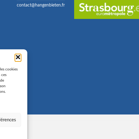
contact@hangenbieten.fr
 les cookies
à ces
 de
 son
ons.
éférences
gales
-
Politique