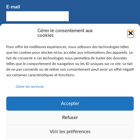
E-mail
*
J'accepte de recevoir des e-mails et confirme avoir
Gérer le consentement aux
cookies
pris connaissance de la politique de confidentialité.
Pour offrir les meilleures expériences, nous utilisons des technologies telles
que les cookies pour stocker et/ou accéder aux informations des appareils. Le
fait de consentir à ces technologies nous permettra de traiter des données
telles que le comportement de navigation ou les ID uniques sur ce site. Le fait
La commune de Hangenbieten collecte votre adresse mail
de ne pas consentir ou de retirer son consentement peut avoir un effet négatif
afin de vous envoyer notre lettre d’information. Vous
sur certaines caractéristiques et fonctions.
pourrez à tout moment retirer votre consentement. Pour
Gérer les services
en savoir plus sur la gestion de vos données personnelles
et pour exercer vos droits, rendez-vous sur la page
politique de confidentialité
Accepter
Refuser
Voir les préférences
©
2016 Commune de Hangenbieten - Réalisation
Anne Vonthron
-
Mentions
légales
-
Politique de confidentialité
-
Politique de cookies