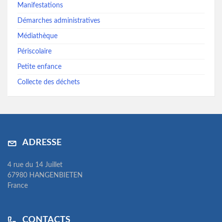
Manifestations
Démarches administratives
Médiathèque
Périscolaire
Petite enfance
Collecte des déchets
ADRESSE
4 rue du 14 Juillet
67980 HANGENBIETEN
France
CONTACTS