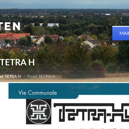
MAI
t TETRA H
jet TETRA H
Projet TETRA H