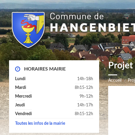
Proje
HORAIRES MAIRIE
Lundi
14h-18h
Accueil
Pro
Mardi
8h15-12h
Mercredi
9h-12h
Jeudi
14h-17h
Vendredi
8h15-12h
Toutes les infos de la mairie