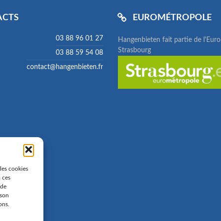
ACTS
EUROMÉTROPOLE
03 88 96 01 27
Hangenbieten fait partie de l'Eur
Strasbourg
03 88 59 54 08
contact@hangenbieten.fr
 les cookies
à ces
 de
 son
ons.