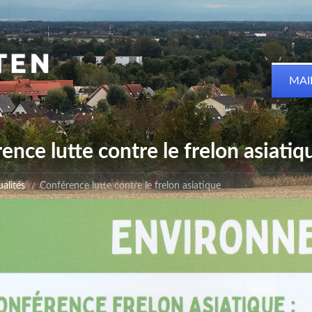
MAI
ence lutte contre le frelon asiatiq
alités
Conférence lutte contre le frelon asiatique