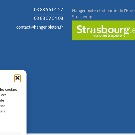
03 88 96 01 27
Hangenbieten fait partie de l'Eur
Strasbourg
03 88 59 54 08
contact@hangenbieten.fr
 les cookies
à ces
 de
 son
ons.