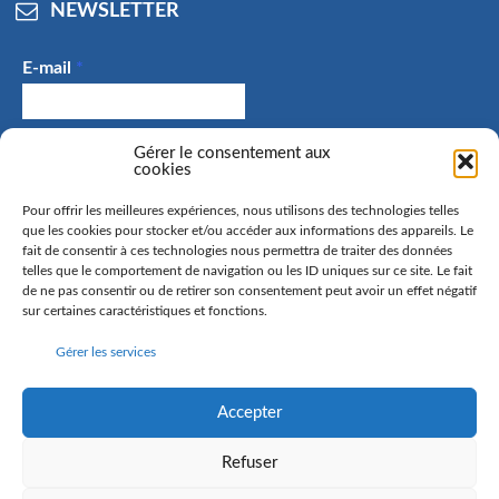
NEWSLETTER
E-mail
*
Gérer le consentement aux
J'accepte de recevoir des e-mails et confirme avoir
cookies
pris connaissance de la politique de confidentialité.
Pour offrir les meilleures expériences, nous utilisons des technologies telles
que les cookies pour stocker et/ou accéder aux informations des appareils. Le
fait de consentir à ces technologies nous permettra de traiter des données
telles que le comportement de navigation ou les ID uniques sur ce site. Le fait
La commune de Hangenbieten collecte votre adresse mail
de ne pas consentir ou de retirer son consentement peut avoir un effet négatif
sur certaines caractéristiques et fonctions.
afin de vous envoyer notre lettre d’information. Vous
pourrez à tout moment retirer votre consentement. Pour
Gérer les services
en savoir plus sur la gestion de vos données personnelles
et pour exercer vos droits, rendez-vous sur la page
politique de confidentialité
Accepter
Refuser