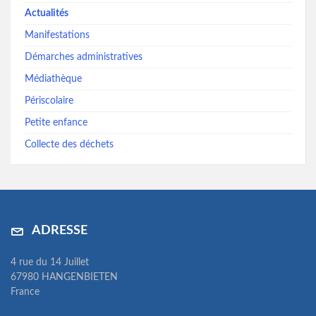
Actualités
Manifestations
Démarches administratives
Médiathèque
Périscolaire
Petite enfance
Collecte des déchets
ADRESSE
4 rue du 14 Juillet
67980 HANGENBIETEN
France