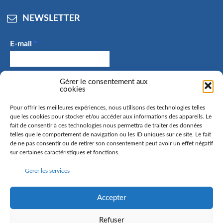
NEWSLETTER
E-mail
*
J'accepte de recevoir des e-mails et confirme avoir
Gérer le consentement aux
cookies
pris connaissance de la politique de confidentialité.
Pour offrir les meilleures expériences, nous utilisons des technologies telles
que les cookies pour stocker et/ou accéder aux informations des appareils. Le
fait de consentir à ces technologies nous permettra de traiter des données
telles que le comportement de navigation ou les ID uniques sur ce site. Le fait
La commune de Hangenbieten collecte votre adresse mail
de ne pas consentir ou de retirer son consentement peut avoir un effet négatif
afin de vous envoyer notre lettre d’information. Vous
sur certaines caractéristiques et fonctions.
pourrez à tout moment retirer votre consentement. Pour
Gérer les services
en savoir plus sur la gestion de vos données personnelles
et pour exercer vos droits, rendez-vous sur la page
politique de confidentialité
Accepter
Refuser