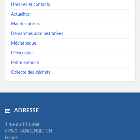
Horaires et contacts
Actualités
Manifestations
Démarches administratives
Médiathèque
Périscolaire
Petite enfance
Collecte des déchets
ADRESSE
4 rue du 14 Juillet
67980 HANGENBIETEN
France