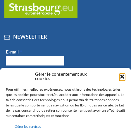
NEWSLETTER
E-mail
*
J'accepte de recevoir des e-mails et confirme avoir
Gérer le consentement aux
cookies
pris connaissance de la politique de confidentialité.
Pour offrir les meilleures expériences, nous utilisons des technologies telles
que les cookies pour stocker et/ou accéder aux informations des appareils. Le
fait de consentir à ces technologies nous permettra de traiter des données
telles que le comportement de navigation ou les ID uniques sur ce site. Le fait
La commune de Hangenbieten collecte votre adresse mail
de ne pas consentir ou de retirer son consentement peut avoir un effet négatif
afin de vous envoyer notre lettre d’information. Vous
sur certaines caractéristiques et fonctions.
pourrez à tout moment retirer votre consentement. Pour
Gérer les services
en savoir plus sur la gestion de vos données personnelles