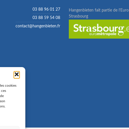
03 88 96 01 27
Hangenbieten fait partie de l'Eur
Strasbourg
03 88 59 54 08
contact@hangenbieten.fr
 les cookies
à ces
 de
 son
ons.