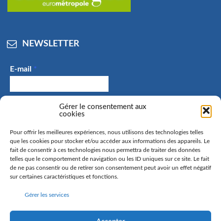
NEWSLETTER
E-mail
*
J'accepte de recevoir des e-mails et confirme avoir
Gérer le consentement aux
cookies
pris connaissance de la politique de confidentialité.
Pour offrir les meilleures expériences, nous utilisons des technologies telles
que les cookies pour stocker et/ou accéder aux informations des appareils. Le
fait de consentir à ces technologies nous permettra de traiter des données
telles que le comportement de navigation ou les ID uniques sur ce site. Le fait
La commune de Hangenbieten collecte votre adresse mail
de ne pas consentir ou de retirer son consentement peut avoir un effet négatif
afin de vous envoyer notre lettre d’information. Vous
sur certaines caractéristiques et fonctions.
pourrez à tout moment retirer votre consentement. Pour
Gérer les services
en savoir plus sur la gestion de vos données personnelles
et pour exercer vos droits, rendez-vous sur la page
politique de confidentialité