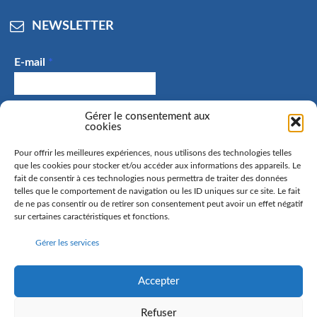
NEWSLETTER
E-mail
*
J'accepte de recevoir des e-mails et confirme avoir
Gérer le consentement aux
cookies
pris connaissance de la politique de confidentialité.
Pour offrir les meilleures expériences, nous utilisons des technologies telles
que les cookies pour stocker et/ou accéder aux informations des appareils. Le
fait de consentir à ces technologies nous permettra de traiter des données
telles que le comportement de navigation ou les ID uniques sur ce site. Le fait
La commune de Hangenbieten collecte votre adresse mail
de ne pas consentir ou de retirer son consentement peut avoir un effet négatif
afin de vous envoyer notre lettre d’information. Vous
sur certaines caractéristiques et fonctions.
pourrez à tout moment retirer votre consentement. Pour
Gérer les services
en savoir plus sur la gestion de vos données personnelles
et pour exercer vos droits, rendez-vous sur la page
politique de confidentialité
Accepter
Refuser