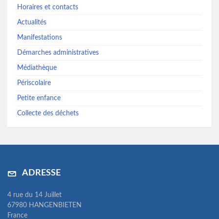
Horaires et contacts
Actualités
Manifestations
Démarches administratives
Médiathèque
Périscolaire
Petite enfance
Collecte des déchets
ADRESSE
4 rue du 14 Juillet
67980 HANGENBIETEN
France