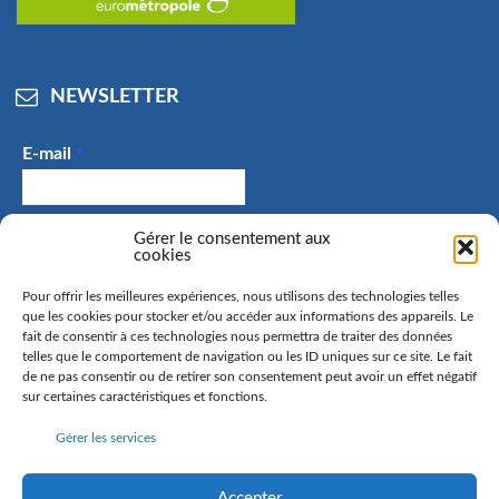
NEWSLETTER
E-mail
*
J'accepte de recevoir des e-mails et confirme avoir
Gérer le consentement aux
cookies
pris connaissance de la politique de confidentialité.
Pour offrir les meilleures expériences, nous utilisons des technologies telles
que les cookies pour stocker et/ou accéder aux informations des appareils. Le
fait de consentir à ces technologies nous permettra de traiter des données
telles que le comportement de navigation ou les ID uniques sur ce site. Le fait
La commune de Hangenbieten collecte votre adresse mail
de ne pas consentir ou de retirer son consentement peut avoir un effet négatif
afin de vous envoyer notre lettre d’information. Vous
sur certaines caractéristiques et fonctions.
pourrez à tout moment retirer votre consentement. Pour
Gérer les services
en savoir plus sur la gestion de vos données personnelles
et pour exercer vos droits, rendez-vous sur la page
politique de confidentialité
Accepter