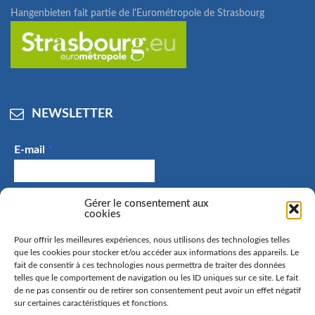
Hangenbieten fait partie de l'Eurométropole de Strasbourg
NEWSLETTER
E-mail
*
J'accepte de recevoir des e-mails et confirme avoir
Gérer le consentement aux
cookies
pris connaissance de la politique de confidentialité.
Pour offrir les meilleures expériences, nous utilisons des technologies telles
que les cookies pour stocker et/ou accéder aux informations des appareils. Le
fait de consentir à ces technologies nous permettra de traiter des données
telles que le comportement de navigation ou les ID uniques sur ce site. Le fait
La commune de Hangenbieten collecte votre adresse mail
de ne pas consentir ou de retirer son consentement peut avoir un effet négatif
afin de vous envoyer notre lettre d’information. Vous
sur certaines caractéristiques et fonctions.