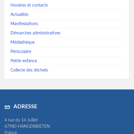
Horaires et contacts
Actualités
Manifestations
Démarches administratives
Médiathèque
Périscolaire
Petite enfance
Collecte des déchets
ADRESSE
4 rue du 14 Juillet
67980 HANGENBIETEN
France