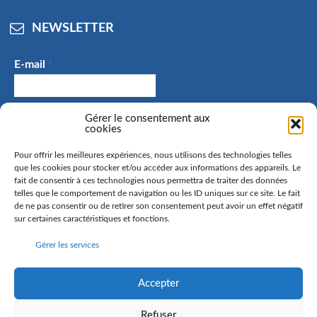
NEWSLETTER
E-mail
*
J'accepte de recevoir des e-mails et confirme avoir
Gérer le consentement aux
cookies
pris connaissance de la politique de confidentialité.
Pour offrir les meilleures expériences, nous utilisons des technologies telles
que les cookies pour stocker et/ou accéder aux informations des appareils. Le
fait de consentir à ces technologies nous permettra de traiter des données
telles que le comportement de navigation ou les ID uniques sur ce site. Le fait
La commune de Hangenbieten collecte votre adresse mail
de ne pas consentir ou de retirer son consentement peut avoir un effet négatif
afin de vous envoyer notre lettre d’information. Vous
sur certaines caractéristiques et fonctions.
pourrez à tout moment retirer votre consentement. Pour
Gérer les services
en savoir plus sur la gestion de vos données personnelles
et pour exercer vos droits, rendez-vous sur la page
politique de confidentialité
Accepter
Refuser