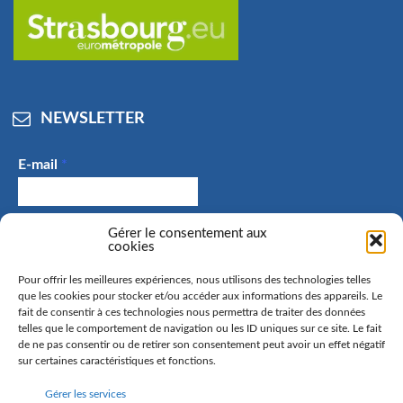
NEWSLETTER
E-mail
*
J'accepte de recevoir des e-mails et confirme avoir
Gérer le consentement aux
cookies
pris connaissance de la politique de confidentialité.
Pour offrir les meilleures expériences, nous utilisons des technologies telles
que les cookies pour stocker et/ou accéder aux informations des appareils. Le
fait de consentir à ces technologies nous permettra de traiter des données
telles que le comportement de navigation ou les ID uniques sur ce site. Le fait
La commune de Hangenbieten collecte votre adresse mail
de ne pas consentir ou de retirer son consentement peut avoir un effet négatif
afin de vous envoyer notre lettre d’information. Vous
sur certaines caractéristiques et fonctions.
pourrez à tout moment retirer votre consentement. Pour
Gérer les services
en savoir plus sur la gestion de vos données personnelles