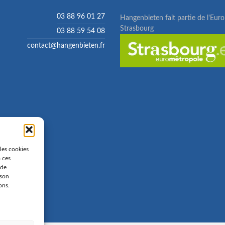
03 88 96 01 27
Hangenbieten fait partie de l'Eur
Strasbourg
03 88 59 54 08
contact@hangenbieten.fr
 les cookies
à ces
 de
 son
ons.