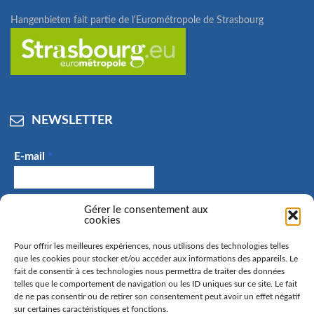
Hangenbieten fait partie de l'Eurométropole de Strasbourg
NEWSLETTER
E-mail
*
Gérer le consentement aux
J'accepte de recevoir des e-mails et confirme avoir
cookies
pris connaissance de la politique de confidentialité.
Pour offrir les meilleures expériences, nous utilisons des technologies telles
que les cookies pour stocker et/ou accéder aux informations des appareils. Le
fait de consentir à ces technologies nous permettra de traiter des données
telles que le comportement de navigation ou les ID uniques sur ce site. Le fait
La commune de Hangenbieten collecte votre adresse mail
de ne pas consentir ou de retirer son consentement peut avoir un effet négatif
sur certaines caractéristiques et fonctions.
afin de vous envoyer notre lettre d’information. Vous