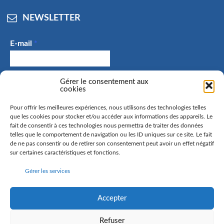
NEWSLETTER
E-mail
*
J'accepte de recevoir des e-mails et confirme avoir
Gérer le consentement aux
cookies
pris connaissance de la politique de confidentialité.
Pour offrir les meilleures expériences, nous utilisons des technologies telles
que les cookies pour stocker et/ou accéder aux informations des appareils. Le
fait de consentir à ces technologies nous permettra de traiter des données
telles que le comportement de navigation ou les ID uniques sur ce site. Le fait
La commune de Hangenbieten collecte votre adresse mail
de ne pas consentir ou de retirer son consentement peut avoir un effet négatif
afin de vous envoyer notre lettre d’information. Vous
sur certaines caractéristiques et fonctions.
pourrez à tout moment retirer votre consentement. Pour
Gérer les services
en savoir plus sur la gestion de vos données personnelles
et pour exercer vos droits, rendez-vous sur la page
politique de confidentialité
Accepter
Refuser