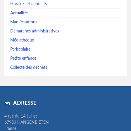
Horaires et contacts
Actualités
Manifestations
Démarches administratives
Médiathèque
Périscolaire
Petite enfance
Collecte des déchets
ADRESSE
4 rue du 14 Juillet
67980 HANGENBIETEN
France