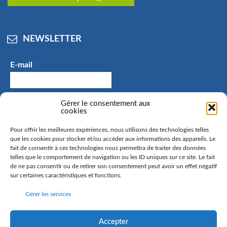
NEWSLETTER
E-mail
*
J'accepte de recevoir des e-mails et confirme avoir
Gérer le consentement aux
cookies
pris connaissance de la politique de confidentialité.
Pour offrir les meilleures expériences, nous utilisons des technologies telles
que les cookies pour stocker et/ou accéder aux informations des appareils. Le
fait de consentir à ces technologies nous permettra de traiter des données
telles que le comportement de navigation ou les ID uniques sur ce site. Le fait
La commune de Hangenbieten collecte votre adresse mail
de ne pas consentir ou de retirer son consentement peut avoir un effet négatif
afin de vous envoyer notre lettre d’information. Vous
sur certaines caractéristiques et fonctions.
pourrez à tout moment retirer votre consentement. Pour
Gérer les services
en savoir plus sur la gestion de vos données personnelles
et pour exercer vos droits, rendez-vous sur la page
politique de confidentialité
Accepter