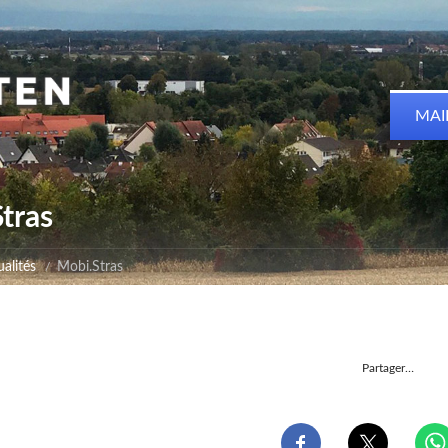
MAI
tras
alités
Mobi.Stras
Partager…