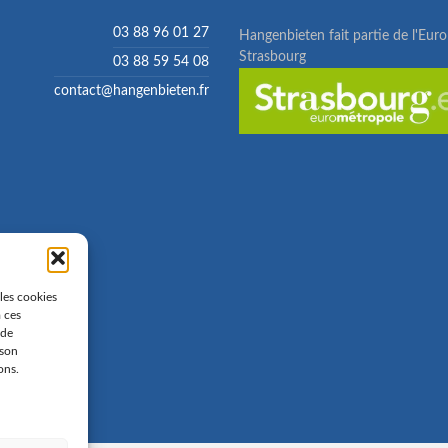
03 88 96 01 27
Hangenbieten fait partie de l'Eur
Strasbourg
03 88 59 54 08
contact@hangenbieten.fr
 les cookies
à ces
 de
 son
ons.