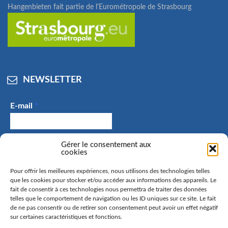
Hangenbieten fait partie de l'Eurométropole de Strasbourg
NEWSLETTER
E-mail
*
J'accepte de recevoir des e-mails et confirme avoir
Gérer le consentement aux
cookies
pris connaissance de la politique de confidentialité.
Pour offrir les meilleures expériences, nous utilisons des technologies telles
que les cookies pour stocker et/ou accéder aux informations des appareils. Le
fait de consentir à ces technologies nous permettra de traiter des données
telles que le comportement de navigation ou les ID uniques sur ce site. Le fait
La commune de Hangenbieten collecte votre adresse mail
de ne pas consentir ou de retirer son consentement peut avoir un effet négatif
afin de vous envoyer notre lettre d’information. Vous
sur certaines caractéristiques et fonctions.