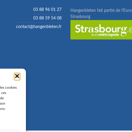
03 88 96 01 27
Hangenbieten fait partie de l'Eur
Strasbourg
03 88 59 54 08
contact@hangenbieten.fr
 les cookies
à ces
 de
 son
ons.