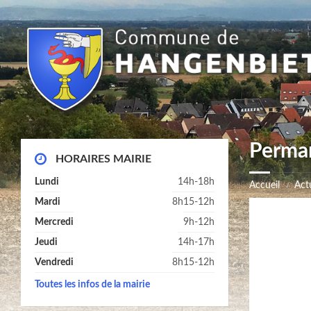
Perma
HORAIRES MAIRIE
Lundi
14h-18h
Accueil
Actu
Mardi
8h15-12h
Mercredi
9h-12h
Jeudi
14h-17h
Vendredi
8h15-12h
Toutes les infos de la mairie