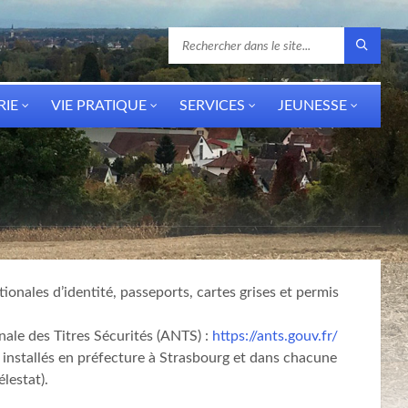
RIE
VIE PRATIQUE
SERVICES
JEUNESSE
nales d’identité, passeports, cartes grises et permis
nale des Titres Sécurités (ANTS) :
https://ants.gouv.fr/
 installés en préfecture à Strasbourg et dans chacune
lestat).