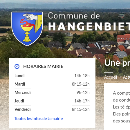
Une pr
HORAIRES MAIRIE
Lundi
14h-18h
Accueil
Actu
Mardi
8h15-12h
Mercredi
9h-12h
A compte
de condu
Jeudi
14h-17h
Les télé
Vendredi
8h15-12h
Des poin
Toutes les infos de la mairie
des sous