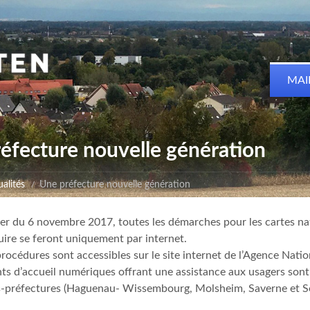
MAI
éfecture nouvelle génération
alités
Une préfecture nouvelle génération
r du 6 novembre 2017, toutes les démarches pour les cartes natio
ire se feront uniquement par internet.
procédures sont accessibles sur le site internet de l’Agence Natio
ts d’accueil numériques offrant une assistance aux usagers sont
-préfectures (Haguenau- Wissembourg, Molsheim, Saverne et Sé