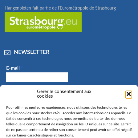
Hangenbieten fait partie de l'Eurométropole de Strasbourg
NEWSLETTER
E-mail
*
Gérer le consentement aux
J'accepte de recevoir des e-mails et confirme avoir
cookies
pris connaissance de la politique de confidentialité.
Pour offrir les meilleures expériences, nous utilisons des technologies telles
que les cookies pour stocker et/ou accéder aux informations des appareils. Le
fait de consentir à ces technologies nous permettra de traiter des données
telles que le comportement de navigation ou les ID uniques sur ce site. Le fait
La commune de Hangenbieten collecte votre adresse mail
de ne pas consentir ou de retirer son consentement peut avoir un effet négatif
sur certaines caractéristiques et fonctions.
afin de vous envoyer notre lettre d’information. Vous