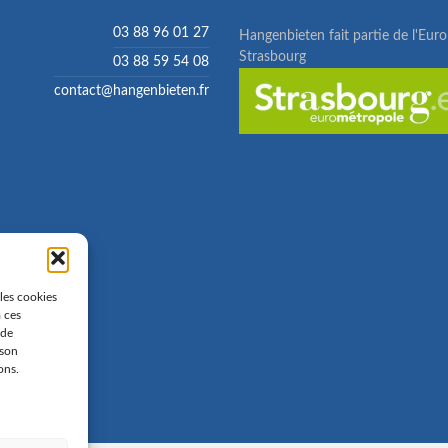
03 88 96 01 27
Hangenbieten fait partie de l'Eur
Strasbourg
03 88 59 54 08
contact@hangenbieten.fr
 les cookies
à ces
 de
 son
ons.