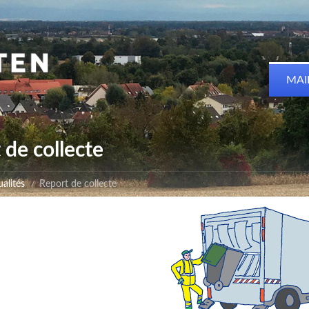
MAI
 de collecte
alités
Report de collecte