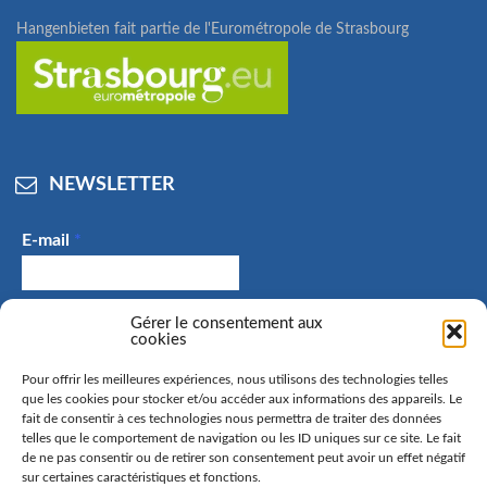
Hangenbieten fait partie de l'Eurométropole de Strasbourg
NEWSLETTER
E-mail
*
Gérer le consentement aux
J'accepte de recevoir des e-mails et confirme avoir
cookies
pris connaissance de la politique de confidentialité.
Pour offrir les meilleures expériences, nous utilisons des technologies telles
que les cookies pour stocker et/ou accéder aux informations des appareils. Le
fait de consentir à ces technologies nous permettra de traiter des données
telles que le comportement de navigation ou les ID uniques sur ce site. Le fait
La commune de Hangenbieten collecte votre adresse mail
de ne pas consentir ou de retirer son consentement peut avoir un effet négatif
sur certaines caractéristiques et fonctions.
afin de vous envoyer notre lettre d’information. Vous