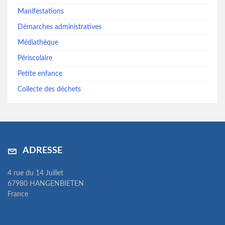
Manifestations
Démarches administratives
Médiathèque
Périscolaire
Petite enfance
Collecte des déchets
ADRESSE
4 rue du 14 Juillet
67980 HANGENBIETEN
France