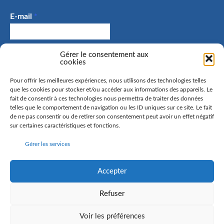
E-mail
*
Gérer le consentement aux
J'accepte de recevoir des e-mails et confirme avoir
cookies
pris connaissance de la politique de confidentialité.
Pour offrir les meilleures expériences, nous utilisons des technologies telles
que les cookies pour stocker et/ou accéder aux informations des appareils. Le
fait de consentir à ces technologies nous permettra de traiter des données
telles que le comportement de navigation ou les ID uniques sur ce site. Le fait
La commune de Hangenbieten collecte votre adresse mail
de ne pas consentir ou de retirer son consentement peut avoir un effet négatif
sur certaines caractéristiques et fonctions.
afin de vous envoyer notre lettre d’information. Vous
pourrez à tout moment retirer votre consentement. Pour
Gérer les services
en savoir plus sur la gestion de vos données personnelles
et pour exercer vos droits, rendez-vous sur la page
politique de confidentialité
Accepter
Refuser
Voir les préférences
©
2016 Commune de Hangenbieten - Réalisation
Anne Vonthron
-
Mentions