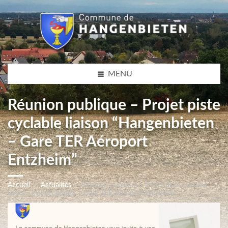
MENU
Réunion publique – Projet piste
cyclable liaison “Hangenbieten
– Gare TER Aéroport
Entzheim”
Accueil
Actualités
Réunion publique – Projet piste cyclable
liaison “Hangenbieten – Gare TER Aéroport Entzheim”