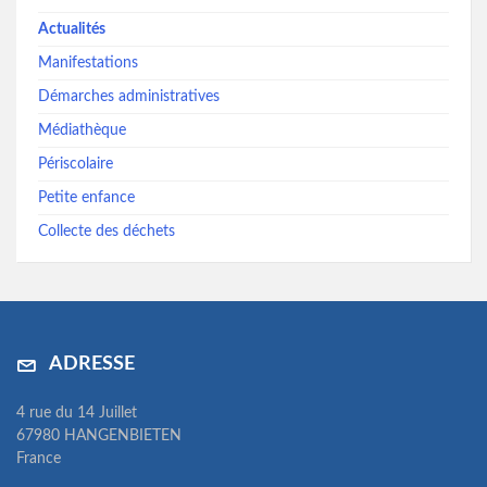
Actualités
Manifestations
Démarches administratives
Médiathèque
Périscolaire
Petite enfance
Collecte des déchets
ADRESSE
4 rue du 14 Juillet
67980 HANGENBIETEN
France