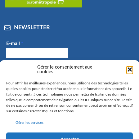
NEWSLETTER
E-mail
*
J'accepte de recevoir des e-mails et confirme avoir
Gérer le consentement aux
cookies
pris connaissance de la politique de confidentialité.
Pour offrir les meilleures expériences, nous utilisons des technologies telles
que les cookies pour stocker et/ou accéder aux informations des appareils. Le
fait de consentir à ces technologies nous permettra de traiter des données
telles que le comportement de navigation ou les ID uniques sur ce site. Le fait
La commune de Hangenbieten collecte votre adresse mail
de ne pas consentir ou de retirer son consentement peut avoir un effet négatif
afin de vous envoyer notre lettre d’information. Vous
sur certaines caractéristiques et fonctions.
pourrez à tout moment retirer votre consentement. Pour
Gérer les services
en savoir plus sur la gestion de vos données personnelles
et pour exercer vos droits, rendez-vous sur la page
politique de confidentialité