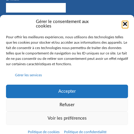
J'accepte de recevoir des e-mails et confirme avoir
Gérer le consentement aux
cookies
pris connaissance de la politique de confidentialité.
Pour offrir les meilleures expériences, nous utilisons des technologies telles
que les cookies pour stocker et/ou accéder aux informations des appareils. Le
fait de consentir à ces technologies nous permettra de traiter des données
telles que le comportement de navigation ou les ID uniques sur ce site. Le fait
La commune de Hangenbieten collecte votre adresse mail
de ne pas consentir ou de retirer son consentement peut avoir un effet négatif
afin de vous envoyer notre lettre d’information. Vous
sur certaines caractéristiques et fonctions.
pourrez à tout moment retirer votre consentement. Pour
Gérer les services
en savoir plus sur la gestion de vos données personnelles
et pour exercer vos droits, rendez-vous sur la page
politique de confidentialité
Accepter
Refuser
Voir les préférences
©
2016 Commune de Hangenbieten - Réalisation
Anne Vonthron
-
Mentions
légales
-
Politique de confidentialité
-
Politique de cookies
Politique de cookies
Politique de confidentialité